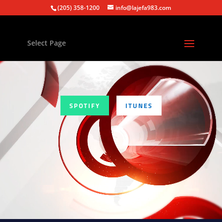
(205) 358-1200
info@lajefa983.com
Select Page
Video
Player
SPOTIFY
ITUNES