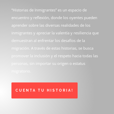
“Historias de Inmigrantes” es un espacio de
encuentro y reflexión, donde los oyentes pueden
aprender sobre las diversas realidades de los
inmigrantes y apreciar la valentía y resiliencia que
demuestran al enfrentar los desafíos de la
migración. A través de estas historias, se busca
promover la inclusión y el respeto hacia todas las
personas, sin importar su origen o estatus
migratorio.
CUENTA TU HISTORIA!