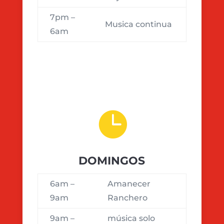
7pm –
Musica continua
6am

DOMINGOS
6am –
Amanecer
9am
Ranchero
9am –
música solo