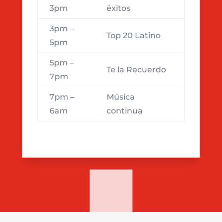
3pm
éxitos
3pm –
Top 20 Latino
5pm
5pm –
Te la Recuerdo
7pm
7pm –
Música
6am
continua