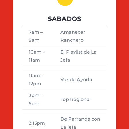
SABADOS
7am –
Amanecer
9am
Ranchero
10am –
El Playlist de La
11am
Jefa
11am –
Voz de Ayúda
12pm
3pm –
Top Regional
5pm
De Parranda con
3:15pm
La jefa