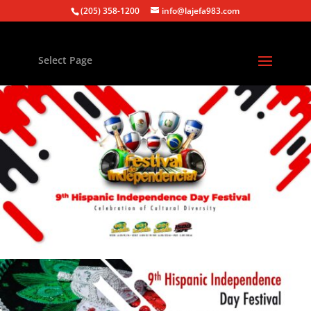
(205) 358-1200
info@lajefa983.com
Select Page