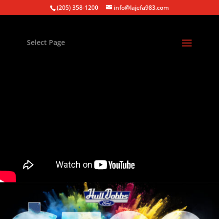
(205) 358-1200
info@lajefa983.com
Select Page